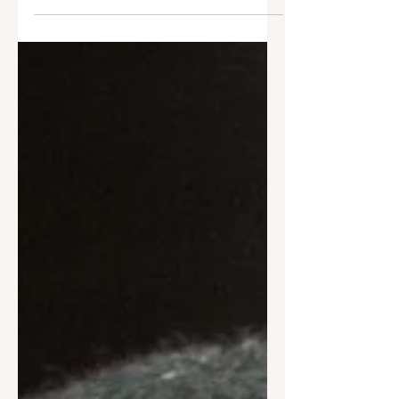
ce dossier pour contrefaçon, dans son
roman à succès Soumission
(Flammarion), de l’œuvre de El Hadji
Diagola, un auteur inconnu ayant remis
son manuscrit à Gallimard puis à
Flammarion, présentés comme les
commanditaires du plagiat. L’affaire
devrait trouver un premier épilogue, au
fond, ce 18 juin, à la 3ème chambre
civile du Tribunal Judiciaire de Paris.
C’est un procès sur une œuvre
littéraire, qui rassemble en lui-même
tous les ingrédi