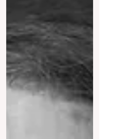
termes même du Tribunal, " le
prononcé du jugement a été renvoyé
pour plus ample délibéré à la date du
09 Juillet 2026 à partir de 14 H 00 par
mise à disposition ". Michel
Houellebecq est poursuivi dans ce
dossier pour contr