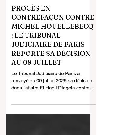
19 juin
1 min de lecture
PROCÈS EN
CONTREFAÇON CONTRE
MICHEL HOUELLEBECQ
: LE TRIBUNAL
JUDICIAIRE DE PARIS
REPORTE SA DÉCISION
AU 09 JUILLET
Le Tribunal Judiciaire de Paris a
renvoyé au 09 juillet 2026 sa décision
dans l'affaire El Hadji Diagola contre
Michel Houellebecq et ses éditeurs,
Gallimard et Flammarion. Une
prolongation de délibéré adressée aux
requérants hier, 18 juin 2026. Selon les