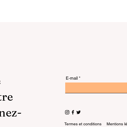
storien,
é
E-mail
tre
nez-
Termes et conditions
Mentions l