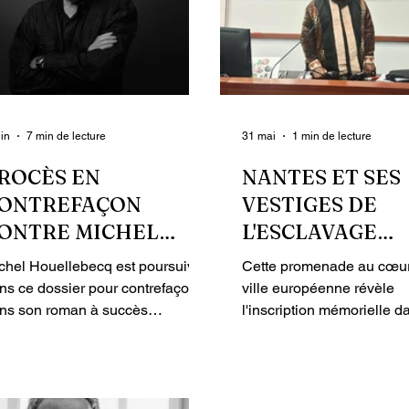
uin
7 min de lecture
31 mai
1 min de lecture
ROCÈS EN
NANTES ET SES
ONTREFAÇON
VESTIGES DE
ONTRE MICHEL
L'ESCLAVAGE
OUELLEBECQ : LES
TRANSATLANTI
chel Houellebecq est poursuivi
Cette promenade au cœur
NJEUX AVANT LE
NOIR
ns ce dossier pour contrefaçon,
ville européenne révèle
ÉLIBÉRÉ DU 18 JUIN
ns son roman à succès
l'inscription mémorielle da
umission (Flammarion), de
espace public. De la trait
U TRIBUNAL
œuvre de El Hadji Diagola, un
à l'exploitation économiq
UDICIAIRE DE PARIS
teur inconnu ayant remis son
passant par les aventures 
nuscrit à Gallimard puis à
et les pillages culturels, l