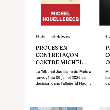
19 juin
1 min de lecture
8 j
PROCÈS EN
P
CONTREFAÇON
C
CONTRE MICHEL
C
HOUELLEBECQ : LE
H
Le Tribunal Judiciaire de Paris a
Mi
TRIBUNAL
E
renvoyé au 09 juillet 2026 sa
da
JUDICIAIRE DE PARIS
décision dans l'affaire El Hadji
D
da
Diagola contre Michel Houellebecq
So
REPORTE SA
A
et ses éditeurs, Gallimard et
l’
DÉCISION AU 09
J
Flammarion. Une prolongation de
au
JUILLET
délibéré adressée aux requérants
ma