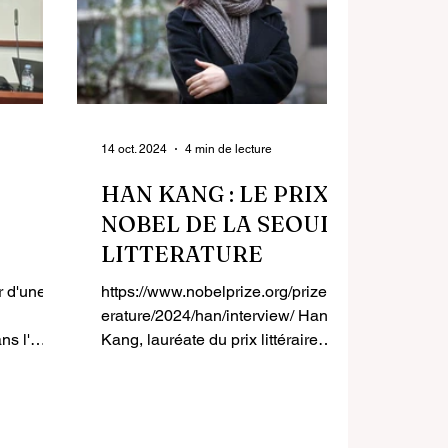
14 oct. 2024
4 min de lecture
HAN KANG : LE PRIX
NOBEL DE LA SEOUL
LITTERATURE
QUE
 d'une
https://www.nobelprize.org/prizes/lit
erature/2024/han/interview/ Han
ns l'
Kang, lauréate du prix littéraire
e négrière
2024, venait de terminer un dîner...
ue, en
militaires
'Afrique