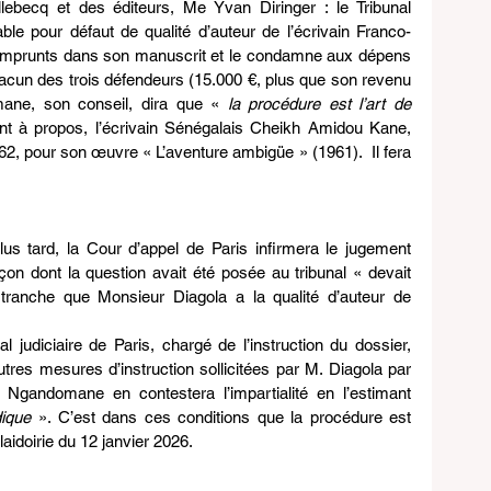
lebecq et des éditeurs, Me Yvan Diringer : le Tribunal 
able pour défaut de qualité d’auteur de l’écrivain Franco-
’emprunts dans son manuscrit et le condamne aux dépens 
acun des trois défendeurs (15.000 €, plus que son revenu 
ane, son conseil, dira que « 
la procédure est l’art de 
nt à propos, l’écrivain Sénégalais Cheikh Amidou Kane, 
962, pour son œuvre « L’aventure ambigüe » (1961).  Il fera 
lus tard, la Cour d’appel de Paris infirmera le jugement 
açon dont la question avait été posée au tribunal « devait 
 tranche que Monsieur Diagola a la qualité d’auteur de 
 judiciaire de Paris, chargé de l’instruction du dossier, 
tres mesures d’instruction sollicitées par M. Diagola par 
 Ngandomane en contestera l’impartialité en l’estimant 
dique 
». C’est dans ces conditions que la procédure est 
aidoirie du 12 janvier 2026.