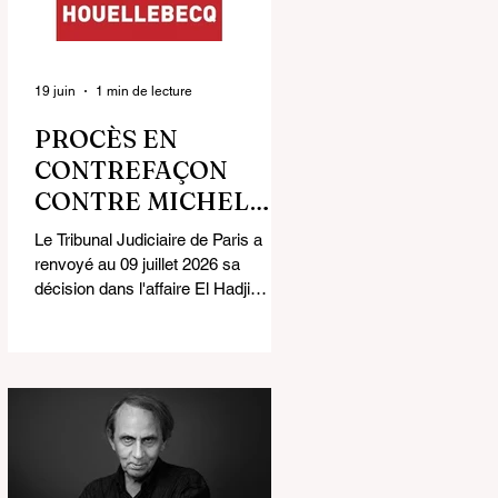
19 juin
1 min de lecture
PROCÈS EN
CONTREFAÇON
CONTRE MICHEL
HOUELLEBECQ : LE
Le Tribunal Judiciaire de Paris a
TRIBUNAL
renvoyé au 09 juillet 2026 sa
JUDICIAIRE DE
décision dans l'affaire El Hadji
Diagola contre Michel Houellebecq
PARIS REPORTE SA
et ses éditeurs, Gallimard et
DÉCISION AU 09
Flammarion. Une prolongation de
JUILLET
délibéré adressée aux requérants
hier, 18 juin 2026. Selon les termes
même du Tribunal, " le prononcé du
jugement a été renvoyé pour plus
ample délibéré à la date du 09 Juillet