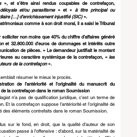
s 
», et s’être ainsi rendus coupables de contrefaçon, 
déloyale et/ou parasitisme
 » et « 
à titre principal ou 
iaire […] d’enrichissement injustifié (SIC)
 ».
atrimoniaux comme à son droit moral, il a saisi le Tribunal 
r solliciter non moins que 40% du chiffre d’affaires généré 
on
 et 32.800.000 d’euros de dommages et intérêts outre 
ication de pièces. » Le demandeur justifiait le montant 
ieures au caractère systémique de la contrefaçon, « 
les 
uteurs de la contrefaçon
 ».
n semblait résumer le mieux le procès.
tion de l’antériorité et l’originalité du manuscrit du 
é de la contrefaçon dans le roman Soumission
giat n’a pas de qualification juridique, c’est un terme de 
on. Et la contrefaçon suppose l’antériorité et l’originalité de 
té des éléments contrefaits dans le roman Soumission.
s sur le fond, en droit, que la qualité d’auteur de son 
sation passe à l’offensive : d’abord, sur la matérialité
de 