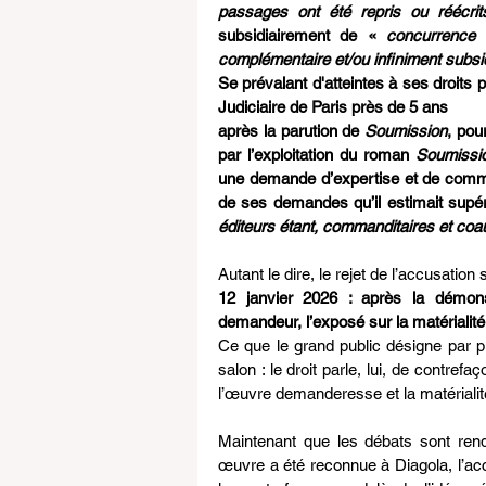
passages ont été repris ou réécrit
subsidiairement de « 
concurrence 
complémentaire et/ou infiniment subsid
Se prévalant d'atteintes à ses droits p
Judiciaire de Paris près de 5 ans
après la parution de 
Soumission
, pou
par l’exploitation du roman 
Soumissi
une demande d’expertise et de commun
de ses demandes qu’il estimait supér
éditeurs étant, commanditaires et coa
Autant le dire, le rejet de l’accusatio
12 janvier 2026 : après la démonstra
demandeur, l’exposé sur la matérialit
Ce que le grand public désigne par pla
salon : le droit parle, lui, de contrefaç
l’œuvre demanderesse et la matériali
Maintenant que les débats sont rendu
œuvre a été reconnue à Diagola, l’accu