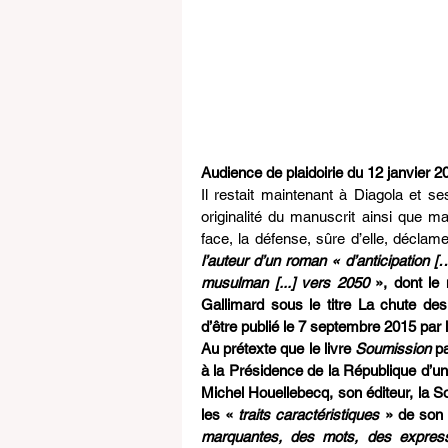
Audience de plaidoirie du 12 janvier 2
Il restait maintenant à Diagola et ses
originalité du manuscrit ainsi que ma
face, la défense, sûre d’elle, déclam
l’auteur d’un roman « d’anticipation [
musulman [...] vers 2050
 », dont le
Gallimard sous le titre La chute de
d’être publié le 7 septembre 2015 par le
Au prétexte que le livre 
Soumission
 p
à la Présidence de la République d’u
Michel Houellebecq, son éditeur, la So
les « 
traits caractéristiques
 » de son
marquantes, des mots, des expres