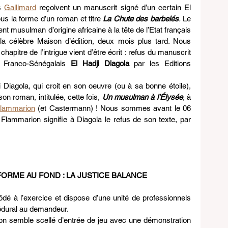
s 
Gallimard
 reçoivent un manuscrit signé d’un certain El 
us la forme d’un roman et titre 
La Chute des barbelés
.
 Le 
ent musulman d’origine africaine à la tête de l’Etat français 
r la célèbre Maison d’édition, deux mois plus tard. Nous 
sommes en Mars 2013, et le premier chapitre de l’intrigue vient d’être écrit : refus du manuscrit 
r Franco-Sénégalais 
El Hadji Diagola
 par les Editions 
 Diagola, qui croit en son oeuvre (ou à sa bonne étoile), 
n roman, intitulée, cette fois, 
Un musulman à l'Élysée
, à 
lammarion
 (et Castermann) ! Nous sommes avant le 06 
Flammarion signifie à Diagola le refus de son texte, par 
FORME AU FOND : LA JUSTICE BALANCE
ôdé à l’exercice et dispose d’une unité de professionnels 
cédural au demandeur.
tion semble scellé d’entrée de jeu avec une démonstration 