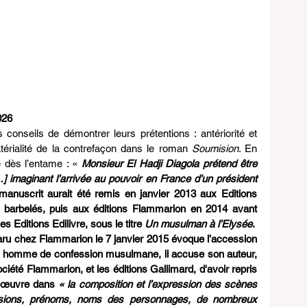
026
 conseils de démontrer leurs prétentions : antériorité et 
térialité de la contrefaçon dans le roman 
Soumision
. En 
e dès l’entame : « 
Monsieur El Hadji Diagola prétend être 
…] imaginant l’arrivée au pouvoir en France d’un président 
 manuscrit aurait été remis en janvier 2013 aux Editions 
s barbelés, puis aux éditions Flammarion en 2014 avant 
s Editions Edilivre, sous le titre 
Un musulman à l’Elysée
.
aru chez Flammarion le 7 janvier 2015 évoque l’accession 
n homme de confession musulmane, il accuse son auteur, 
ciété Flammarion, et les éditions Gallimard, d'avoir repris 
 œuvre dans 
« la composition et l’expression des scènes 
sions, prénoms, noms des personnages, de nombreux 